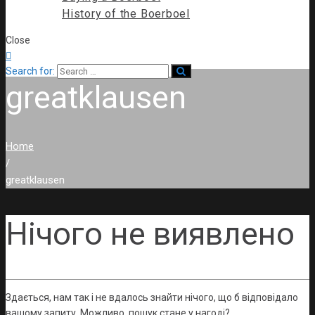
History of the Boerboel
Close

Search for:
greatklausen
Home
/
greatklausen
Нічого не виявлено
Здається, нам так і не вдалось знайти нічого, що б відповідало
вашому запиту. Можливо, пошук стане у нагоді?