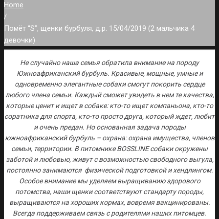
Home
/
Помёт “S”, щенки бурбуля, д.р. 15/04/2019 (2 мальчика 4
девочки)
Не случайно наша семья обратила внимание на породу
Южноафриканский бурбуль. Красивые, мощные, умные и
одновременно элегантные собаки смогут покорить сердце
любого члена семьи. Каждый сможет увидеть в нем те качества,
которые ценит и ищет в собаке: кто-то ищет компаньона, кто-то
соратника для спорта, кто-то просто друга, который ждет, любит
и очень предан. Но основанная задача породы
южноафриканский бурбуль – охрана: охрана имущества, членов
семьи, территории. В питомнике BOSSLINE собаки окружены
заботой и любовью, живут с возможностью свободного выгула,
постоянно занимаются физической подготовкой и хендлингом.
Особое внимание мы уделяем выращиванию здорового
потомства, наши щенки соответствуют стандарту породы,
выращиваются на хороших кормах, вовремя вакцинированы.
Всегда поддерживаем связь с родителями наших питомцев.