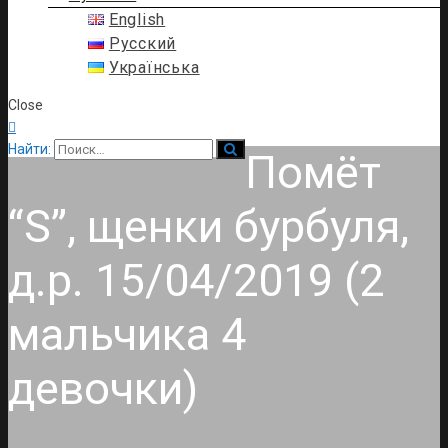
English
Русский
Українська
Close

Найти:
Помёт
“S”, щенки бурбуля,
д.р. 15/04/2019 (2
мальчика 4
девочки)