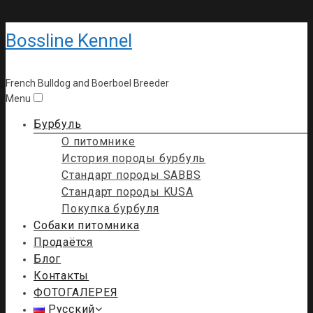
Bossline Kennel
French Bulldog and Boerboel Breeder
Menu
Бурбуль
О питомнике
История породы бурбуль
Стандарт породы SABBS
Стандарт породы KUSA
Покупка бурбуля
Собаки питомника
Продаётся
Блог
Контакты
ФОТОГАЛЕРЕЯ
Русский