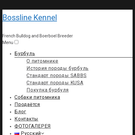
Bossline Kennel
French Bulldog and Boerboel Breeder
Menu
Бурбуль
О питомнике
История породы бурбуль
Стандарт породы SABBS
Стандарт породы KUSA
Покупка бурбуля
Собаки питомника
Продаётся
Блог
Контакты
ФОТОГАЛЕРЕЯ
Русский