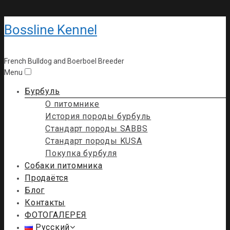
Bossline Kennel
French Bulldog and Boerboel Breeder
Menu
Бурбуль
О питомнике
История породы бурбуль
Стандарт породы SABBS
Стандарт породы KUSA
Покупка бурбуля
Собаки питомника
Продаётся
Блог
Контакты
ФОТОГАЛЕРЕЯ
Русский