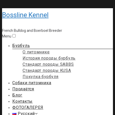
Bossline Kennel
French Bulldog and Boerboel Breeder
Menu
Бурбуль
О питомнике
История породы бурбуль
Стандарт породы SABBS
Стандарт породы KUSA
Покупка бурбуля
Собаки питомника
Продаётся
Блог
Контакты
ФОТОГАЛЕРЕЯ
Русский