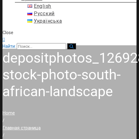
English
Русский
Українська
Close

Найти:
depositphotos_12692
stock-photo-south-
african-landscape
Home
/
Главная страница
/