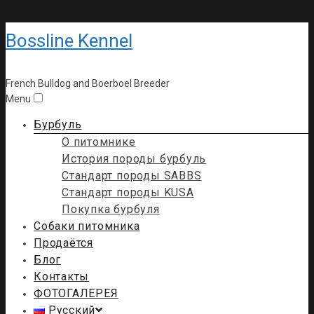
Bossline Kennel
French Bulldog and Boerboel Breeder
Menu
Бурбуль
О питомнике
История породы бурбуль
Стандарт породы SABBS
Стандарт породы KUSA
Покупка бурбуля
Собаки питомника
Продаётся
Блог
Контакты
ФОТОГАЛЕРЕЯ
Русский