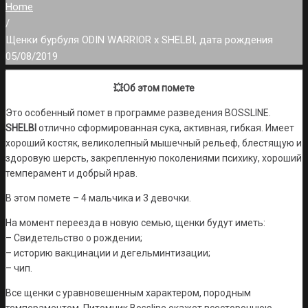
Home
/
Щенки бурбуля ODIN WARRIOR x SHELBI, дата рождения
05/08/2019
💥Об этом помете
Это особенный помет в программе разведения BOSSLINE.
SHELBI
отлично сформированная сука, активная, гибкая. Имеет
хороший костяк, великолепный мышечный рельеф, блестящую и
здоровую шерсть, закрепленную поколениями психику, хороший
темперамент и добрый нрав.
В этом помете – 4 мальчика и 3 девочки.
На момент переезда в новую семью, щенки будут иметь:
– Свидетельство о рождении;
– историю вакцинации и дегельминтизации;
– чип.
Все щенки с уравновешенным характером, породным