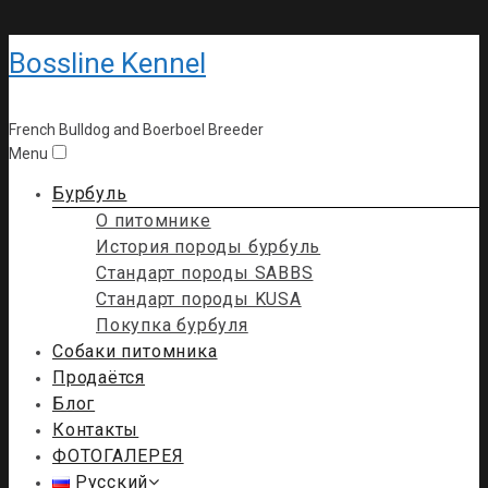
Bossline Kennel
French Bulldog and Boerboel Breeder
Menu
Бурбуль
О питомнике
История породы бурбуль
Стандарт породы SABBS
Стандарт породы KUSA
Покупка бурбуля
Собаки питомника
Продаётся
Блог
Контакты
ФОТОГАЛЕРЕЯ
Русский